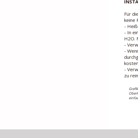
INST
Für di
keine 
- Heiß
- In e
H2O. N
- Verw
- Wenn
durchg
kosten
- Verw
zu rei
Grafi
Oberf
einfa