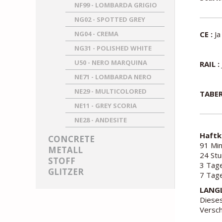
NF99 - LOMBARDA GRIGIO
NG02 - SPOTTED GREY
NG04 - CREMA
CE :
Ja
NG31 - POLISHED WHITE
U50 - NERO MARQUINA
RAIL :
NE71 - LOMBARDA NERO
NE29 - MULTICOLORED
TABER
NE11 - GREY SCORIA
NE28 - ANDESITE
Haftk
CONCRETE
91 Min
METALL
24 Stu
STOFF
3 Tage
GLITZER
7 Tage
LANGL
Dieses
Versch