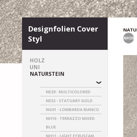
Designfolien Cover
NATU
Styl
NH39
HOLZ
UNI
NATURSTEIN
NE29 - MULTICOLORED
NE32 - STATUARY GOLD
NG01 - LOMBARDA BIANCO
NH10 - TERRAZZO MIXED
BLUE
NH11 - LIGHT ETRUSCAN