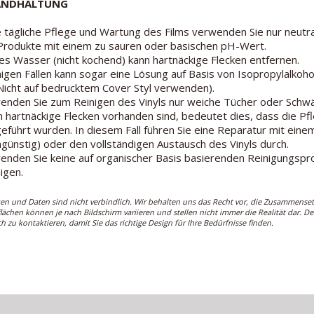
ANDHALTUNG
e tägliche Pflege und Wartung des Films verwenden Sie nur neut
Produkte mit einem zu sauren oder basischen pH-Wert.
es Wasser (nicht kochend) kann hartnäckige Flecken entfernen.
inigen Fällen kann sogar eine Lösung auf Basis von Isopropylalk
icht auf bedrucktem Cover Styl verwenden).
enden Sie zum Reinigen des Vinyls nur weiche Tücher oder Schwä
 hartnäckige Flecken vorhanden sind, bedeutet dies, dass die 
eführt wurden. In diesem Fall führen Sie eine Reparatur mit einem 
günstig) oder den vollständigen Austausch des Vinyls durch.
enden Sie keine auf organischer Basis basierenden Reinigungspr
nigen.
ken und Daten sind nicht verbindlich. Wir behalten uns das Recht vor, die Zusammense
lächen können je nach Bildschirm variieren und stellen nicht immer die Realität dar. 
ch zu kontaktieren, damit Sie das richtige Design für Ihre Bedürfnisse finden.