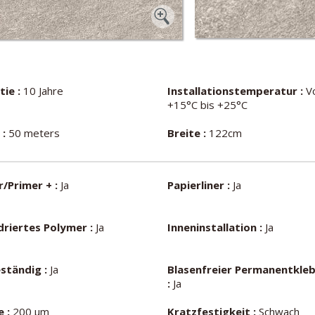
ie :
10 Jahre
Installationstemperatur :
V
+15°C bis +25°C
 :
50 meters
Breite :
122cm
/Primer + :
Ja
Papierliner :
Ja
driertes Polymer :
Ja
Inneninstallation :
Ja
ständig :
Ja
Blasenfreier Permanentkle
:
Ja
 :
200 µm
Kratzfestigkeit :
Schwach