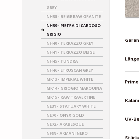
GREY
NH35 - BEIGE RAW GRANITE
NH39 - PIETRA DI CARDOSO
GRIGIO
Garant
NH40 - TERRAZZO GREY
NH41 - TERRAZZO BEIGE
Länge
NH45 - TUNDRA
NH46 - ETRUSCAN GREY
MK13 - IMPERIAL WHITE
Primer
MK14 - GRIOGIO MARQUINA
MK15 - RAW TRAVERTINE
Kalan
NE31 - STATUARY WHITE
NE70 - ONYX GOLD
UV-Be
NE72 - ARABESQUE
NF98 - ARMANI NERO
Stärke