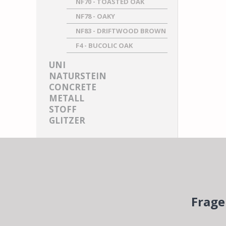
NF70 - TOASTED OAK
NF78 - OAKY
NF83 - DRIFTWOOD BROWN
F4 - BUCOLIC OAK
UNI
NATURSTEIN
CONCRETE
METALL
STOFF
GLITZER
Frage