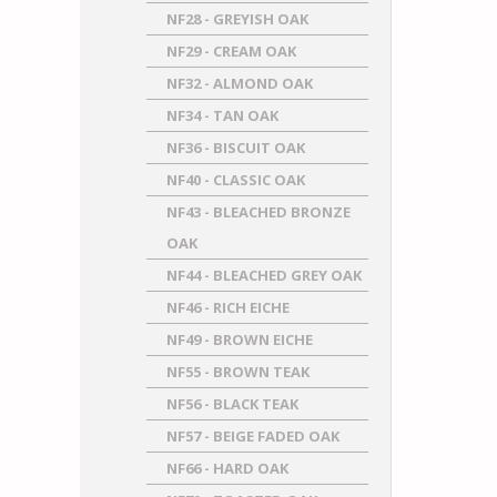
NF28 - GREYISH OAK
NF29 - CREAM OAK
NF32 - ALMOND OAK
NF34 - TAN OAK
NF36 - BISCUIT OAK
NF40 - CLASSIC OAK
NF43 - BLEACHED BRONZE
OAK
NF44 - BLEACHED GREY OAK
NF46 - RICH EICHE
NF49 - BROWN EICHE
NF55 - BROWN TEAK
NF56 - BLACK TEAK
NF57 - BEIGE FADED OAK
NF66 - HARD OAK