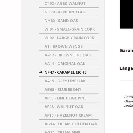
CT02 - AGED WALNUT
NH79 - AFRICAN TEAK
NH80 - SAND OAK
WI01 - SMALL-GRAIN CORK
WI02 - LARGE-GRAIN CORK
A1 - BROWN WENGE
Garant
AA12 - BROWN LINE OAK
AA14 - ORIGINAL OAK
Länge
NF47 - CARAMEL EICHE
AA15 - GREY LINE OAK
AB05 - BLUE EBONY
Grafi
AF03 - LINE BEIGE PINE
Oberf
einfa
AF08 - WALNUT OAK
AF10 - HAZELNUT CREAM
AG14 - CREAM GOLDEN OAK
AG20 - CREAM PINE