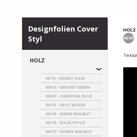
Designfolien Cover
HOLZ
Styl
NF47
Textur
HOLZ
NF73 - DESERT ROSE
NH15 - SMOKEY GREEN
NH57 - CHARCOAL BLUE
NH71 - SPLIT WOOD
NH73 - WARM WALNUT
NH75 - EUCALYPTUS
NH77 - HONEY WALNUT