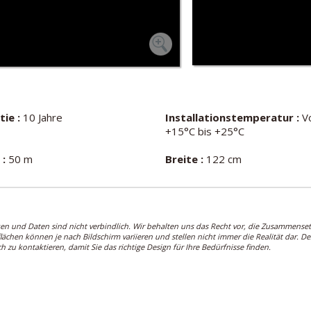
ie :
10 Jahre
Installationstemperatur :
V
+15°C bis +25°C
 :
50 m
Breite :
122 cm
ken und Daten sind nicht verbindlich. Wir behalten uns das Recht vor, die Zusammense
lächen können je nach Bildschirm variieren und stellen nicht immer die Realität dar. 
ch zu kontaktieren, damit Sie das richtige Design für Ihre Bedürfnisse finden.