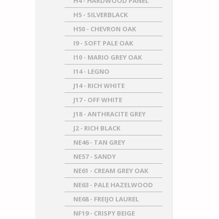
H4 - HARDWOOD PANEL
H5 - SILVERBLACK
H50 - CHEVRON OAK
I9 - SOFT PALE OAK
I10 - MARIO GREY OAK
I14 - LEGNO
J14 - RICH WHITE
J17 - OFF WHITE
J18 - ANTHRACITE GREY
J2 - RICH BLACK
NE46 - TAN GREY
NE57 - SANDY
NE61 - CREAM GREY OAK
NE63 - PALE HAZELWOOD
NE68 - FREIJO LAUREL
NF19 - CRISPY BEIGE